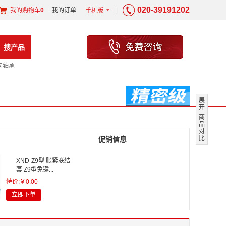
020-39191202
我的购物车
0
我的订单
|
手机版
6
搜产品
向轴承
展
开
商
品
对
比
促销信息
XND-Z9型 胀紧联结
套 Z9型免键...
特价:￥0.00
立即下单