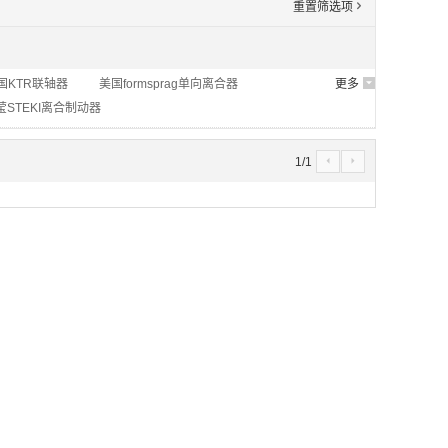
重置筛选项
'
国KTR联轴器
美国formsprag单向离合器
更多
6
STEKI离合制动器
1
/
1
4
5