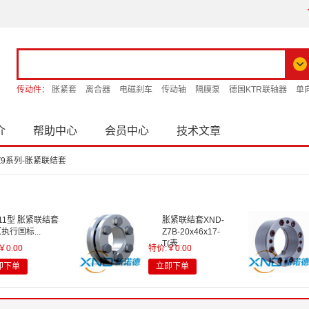
传动件：
胀紧套
离合器
电磁刹车
传动轴
隔膜泵
德国KTR联轴器
单
介
帮助中心
会员中心
技术文章
Z9系列-胀紧联结套
11型 胀紧联结套
胀紧联结套XND-
执行国标...
Z7B-20x46x17-
T(表...
￥0.00
特价:￥0.00
即下单
立即下单