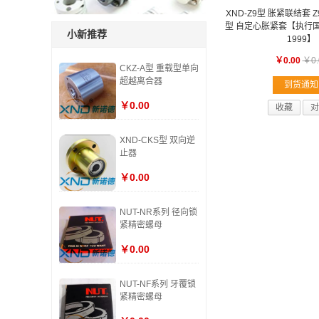
XND-Z9型 胀紧联结套 
型 自定心胀紧套【执行国标：
小新推荐
1999】
￥0.00
￥0.
CKZ-A型 重载型单向
超越离合器
到货通知
￥0.00
收藏
对
XND-CKS型 双向逆
止器
￥0.00
NUT-NR系列 径向锁
紧精密螺母
￥0.00
NUT-NF系列 牙覆锁
紧精密螺母