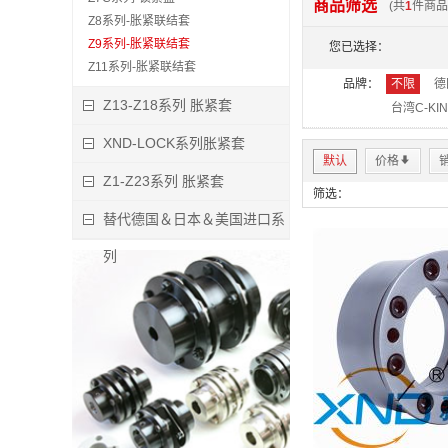
商品筛选
(共
1
件商品
Z8系列-胀紧联结套
Z9系列-胀紧联结套
您已选择：
Z11系列-胀紧联结套
品牌：
不限
德
Z13-Z18系列 胀紧套
台湾C-KI
XND-LOCK系列胀紧套
默认
价格
*
Z1-Z23系列 胀紧套
筛选：
替代德国＆日本＆美国进口系
列