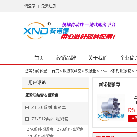
请登录
|
免费注册
首页
经销品牌
关于我们
企业简
您当前的位置：
首页
>
胀紧联结套＆锁紧盘
>
Z7-Z12系列 胀紧套
>
用户评论
新诺德推荐
胀紧联结套＆锁紧盘
Z
【
Z1-Z6系列 胀紧套
特价:
立
Z7-Z12系列 胀紧套
Z7A系列-锁紧盘
Z7B系列-锁紧盘
Z7C系列-锁紧盘