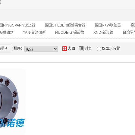
)
国RINGSPANN逆止器
德国STIEBER超越离合器
德国R+W联轴器
德
NG联轴器
YAN-台湾研新
NUODE-无锡诺德
XND-新诺德
台湾堂莹
销量
*
排序：
Y
Z
大图
列表
仅显示有货