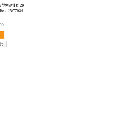
Z9型免键轴套 Z9
JB/T7934-
00
比