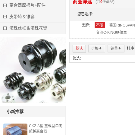
商品筛选
(共
0
件商品)
离合器摩擦片+配件
特价:￥0.00
您已选择：
立即下单
皮带轮＆锥套
品牌：
不限
德国RINGSPA
滚珠丝杠＆滚珠花键
台湾C-KING联轴器
默认
价格
*
销量
*
排序
筛选：
小新推荐
CKZ-A型 重载型单向
超越离合器