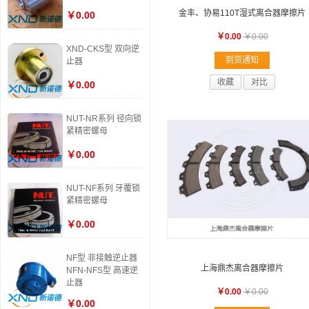
金丰、协易110T湿式离合器摩擦片
￥0.00
￥0.00
￥0.00
XND-CKS型 双向逆
到货通知
止器
收藏
对比
￥0.00
NUT-NR系列 径向锁
紧精密螺母
￥0.00
NUT-NF系列 牙覆锁
紧精密螺母
￥0.00
NF型 非接触逆止器
上海鼎杰离合器摩擦片
NFN-NFS型 高速逆
止器
￥0.00
￥0.00
￥0.00