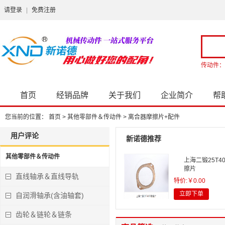
请登录
|
免费注册
传动件：
首页
经销品牌
关于我们
企业简介
帮
您当前的位置：
首页
>
其他零部件＆传动件
>
离合器摩擦片+配件
用户评论
新诺德推荐
其他零部件＆传动件
上海二锻25T4
擦片
直线轴承＆直线导轨
特价:￥0.00
立即下单
自润滑轴承(含油轴套)
齿轮＆链轮＆链条
冲床离合器导