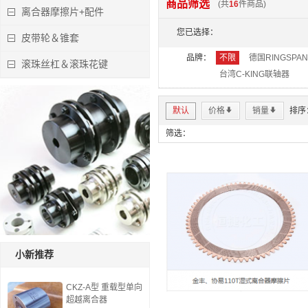
商品筛选
(共
16
件商品)
离合器摩擦片+配件
特价:￥0.00
您已选择：
立即下单
皮带轮＆锥套
品牌：
不限
德国RINGSPA
滚珠丝杠＆滚珠花键
台湾C-KING联轴器
默认
价格
*
销量
*
排序
筛选：
小新推荐
CKZ-A型 重载型单向
超越离合器