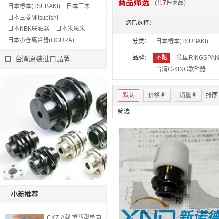
商品筛选
(共
7
件商品)
日本椿本(TSUBAKI)
日本三木
特价:￥0.00
日本三菱Mitsubishi
您已选择：
立即下单
日本NBK联轴器
日本米思米
日本小仓离合器(OGURA)
分类：
日本椿本(TSUBAKI)
品牌：
不限
德国RINGSPA
台湾原装进口品牌
台湾C-KING联轴器
默认
价格
*
销量
*
排序
筛选：
小新推荐
CKZ-A型 重载型单向