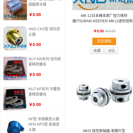
超越离合器
￥0.00
MK-12日本椿本原厂扭力保持
器/TSUBAKI-KEEPER-MK12迷你扭
XND-CKS型 双向逆
￥0.00
￥0.00
止器
到货通知
￥0.00
收藏
对比
NUT-NR系列 径向锁
紧精密螺母
￥0.00
NUT-NF系列 牙覆锁
紧精密螺母
￥0.00
NF型 非接触逆止器
NFN-NFS型 高速逆
止器
MHS 挠性联轴器-单膜片型