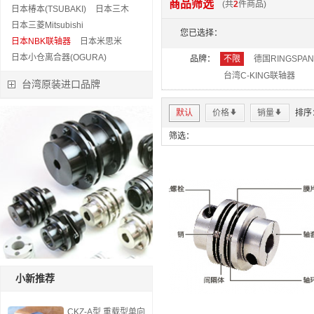
商品筛选
(共
2
件商品)
日本椿本(TSUBAKI)
日本三木
特价:￥0.00
日本三菱Mitsubishi
您已选择：
立即下单
日本NBK联轴器
日本米思米
日本小仓离合器(OGURA)
品牌：
不限
德国RINGSPA
台湾C-KING联轴器
台湾原装进口品牌
默认
价格
*
销量
*
排序
筛选：
小新推荐
CKZ-A型 重载型单向