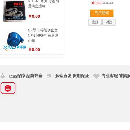
NUT-NF系列 牙覆锁
￥0.00
￥0.00
紧精密螺母
到货通知
￥0.00
收藏
对比
NF型 非接触逆止器
NFN-NFS型 高速逆
止器
￥0.00
正品保障 品类齐全
多仓直发 货期保证
专业客服 答疑