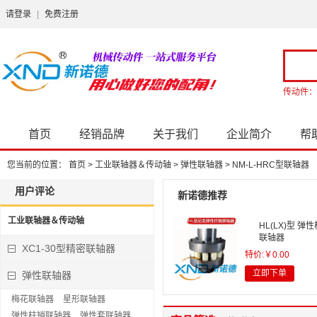
请登录
|
免费注册
传动件：
首页
经销品牌
关于我们
企业简介
帮
您当前的位置：
首页
>
工业联轴器＆传动轴
>
弹性联轴器
>
NM-L-HRC型联轴器
用户评论
新诺德推荐
工业联轴器＆传动轴
HL(LX)型 弹
联轴器
XC1-30型精密联轴器
特价:￥0.00
立即下单
弹性联轴器
梅花联轴器
星形联轴器
UL型 轮胎联轴
弹性柱销联轴器
弹性套联轴器