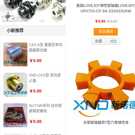
美国LOVEJOY弹性联轴器LOVEJOY
UFH75S-CP-3/4-3/16X3/32KW
￥0.00
￥0.00
小新推荐
到货通知
收藏
对比
CKZ-A型 重载型单向
超越离合器
￥0.00
XND-CKS型 双向逆
止器
￥0.00
NUT-NR系列 径向锁
紧精密螺母
￥0.00
水泵联轴器用T型六角弹性体