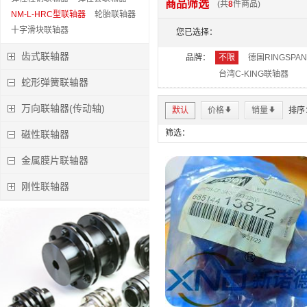
商品筛选
(共
8
件商品)
NM-L-HRC型联轴器
轮胎联轴器
特价:￥0.00
十字滑块联轴器
您已选择：
立即下单
齿式联轴器
品牌：
不限
德国RINGSPA
台湾C-KING联轴器
蛇形弹簧联轴器
万向联轴器(传动轴)
默认
价格
*
销量
*
排序
筛选：
磁性联轴器
金属膜片联轴器
刚性联轴器