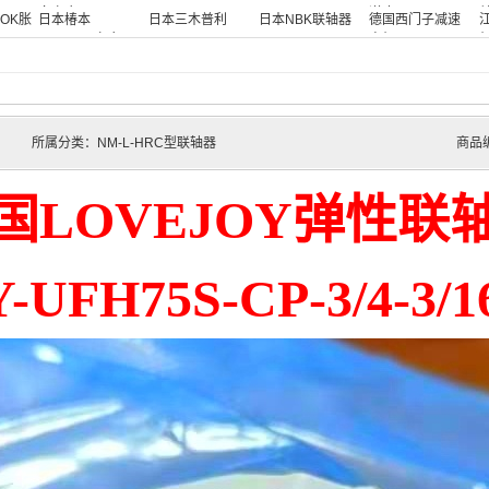
向离合器
逆止器
LOK胀
日本椿本
日本三木普利
日本NBK联轴器
德国西门子减速
TSUBAKI离合器
MIKIPULLEY
电机
所属分类：NM-L-HRC型联轴器
商品编
国LOVEJOY弹性联
UFH75S-CP-3/4-3/