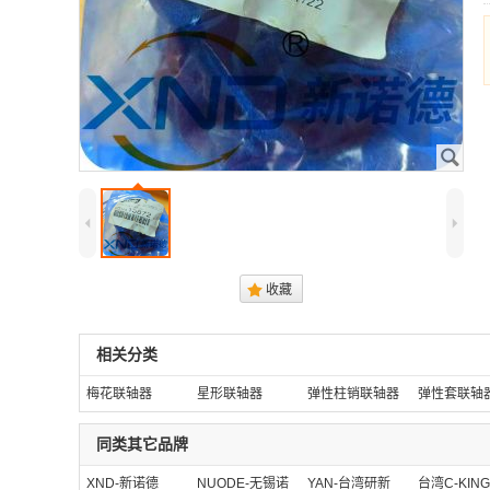
J
4
5
.
收藏
相关分类
梅花联轴器
星形联轴器
弹性柱销联轴器
弹性套联轴
同类其它品牌
XND-新诺德
NUODE-无锡诺
YAN-台湾研新
台湾C-KIN