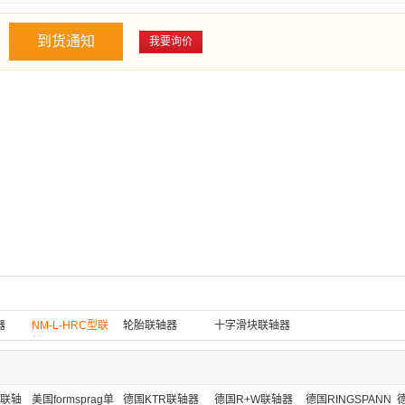
到货通知
我要询价
器
NM-L-HRC型联
轮胎联轴器
十字滑块联轴器
轴器
G联轴
美国formsprag单
德国KTR联轴器
德国R+W联轴器
德国RINGSPANN
德