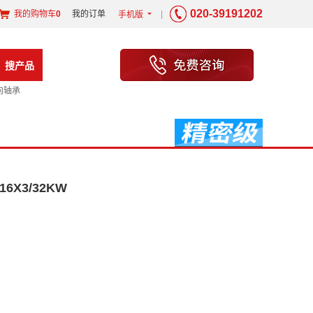
020-39191202
我的购物车
0
我的订单
|
手机版
6
搜产品
向轴承
16X3/32KW