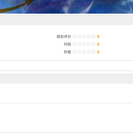
/
.
/
.
/
.
/
.
/
.
0
综合评分
/
.
/
.
/
.
/
.
/
.
0
尺码
/
.
/
.
/
.
/
.
/
.
0
外观