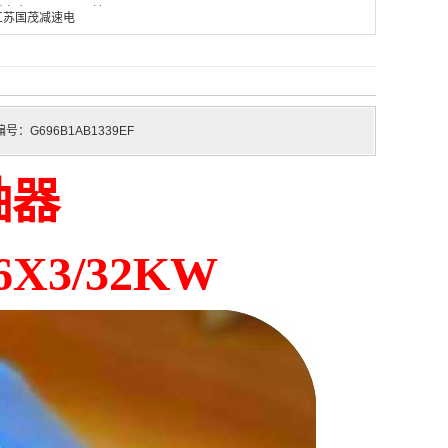
越离合器
轴器
MITSBISHI
江苏国茂减速电
机
号：G696B1AB1339EF
轴器
16X3/32KW