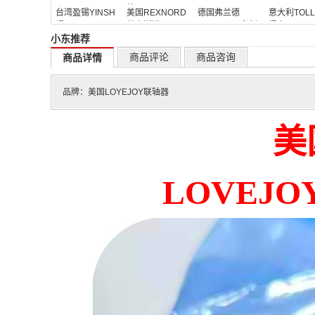
德
器
台湾盈锡YINSH
美国REXNORD
德国弗兰德
意大利TOL
螺母
莱克斯诺
FLENDER减速机
紧套
小东推荐
商品评论
商品咨询
商品详情
品牌：
美国LOYEJOY联轴器
美
LOVEJOY-