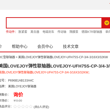
传动件：
胀紧套
离合器
电磁刹车
传动轴
隔膜泵
德国KTR联轴器
单
介
帮助中心
会员中心
技术文章
HRC型联轴器
>
美国LOVEJOY弹性联轴器LOVEJOY-UFH75S-CP-3/4-3/16X3/32KW
美国LOVEJOY弹性联轴器LOVEJOY-UFH75S-CP-3/4-3/
美国LOVEJOY弹性联轴器LOVEJOY-UFH75S-CP-3/4-3/16X3/32KW；
型号：
P696B1AB133A4C
品牌：
美国LOYEJOY联轴器
询价
销售价：
市场价：
￥0.00
/
.
/
.
/
.
/
.
/
.
商品评分：
(
共0人评论
)