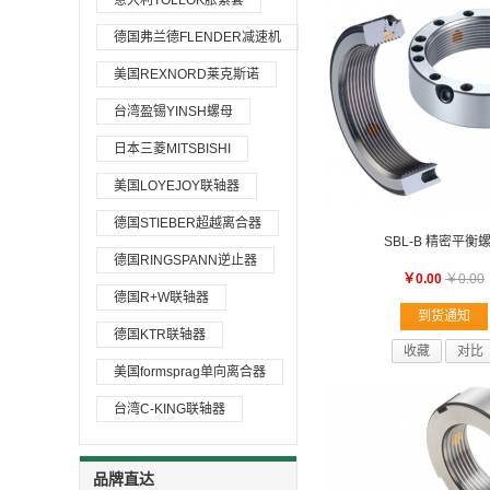
意大利TOLLOK胀紧套
德国弗兰德FLENDER减速机
美国REXNORD莱克斯诺
台湾盈锡YINSH螺母
日本三菱MITSBISHI
美国LOYEJOY联轴器
德国STIEBER超越离合器
SBL-B 精密平衡
德国RINGSPANN逆止器
￥0.00
￥0.00
德国R+W联轴器
到货通知
德国KTR联轴器
收藏
对比
美国formsprag单向离合器
台湾C-KING联轴器
品牌直达