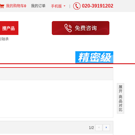
020-39191202
我的购物车
0
我的订单
|
手机版
6
搜产品
向轴承
展
开
商
品
对
比
1
/
2
4
5