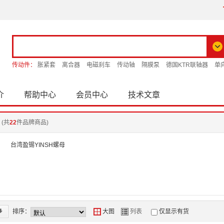
传动件：
胀紧套
离合器
电磁刹车
传动轴
隔膜泵
德国KTR联轴器
单
介
帮助中心
会员中心
技术文章
(共
22
件品牌商品)
台湾盈锡YINSH螺母
*
排序：
Y
Z
大图
列表
仅显示有货