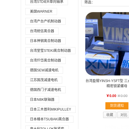
台湾STDIER单向轴承
筛选：
美国WARNER
台湾产台产机制动器
台湾统信离合器
日本神钢离合制动器
台湾堂莹STEKI离合制动器
台湾仟岱离合制动器
德国SEW减速电机
江苏国茂减速电机
台湾盈锡YINSH-YSFT型
精密锁紧螺母
德国西门子减速电机
￥0.00
￥0.00
日本NBK联轴器
到货通知
日本三木普利MIKIPULLEY
收藏
对比
日本椿本TSUBAKI离合器