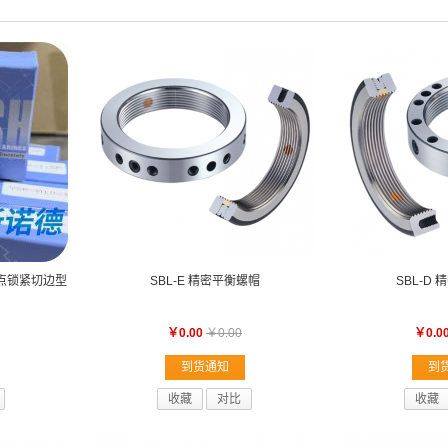
 三点锁紧切边型
SBL-E 精密平衡螺帽
SBL-D
￥0.00
￥0.00
￥0.0
到货通知
到
收藏
对比
收藏