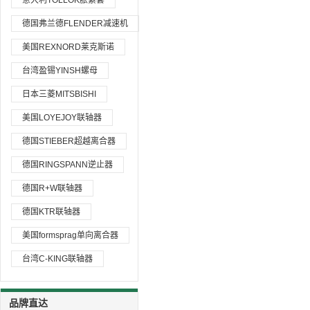
意大利TOLLOK胀紧套
德国弗兰德FLENDER减速机
美国REXNORD莱克斯诺
台湾盈锡YINSH螺母
日本三菱MITSBISHI
美国LOYEJOY联轴器
德国STIEBER超越离合器
德国RINGSPANN逆止器
德国R+W联轴器
德国KTR联轴器
美国formsprag单向离合器
台湾C-KING联轴器
品牌直达