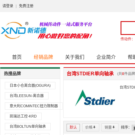
请登录
|
免费注册
传动件：
首页
经销品牌
关于我们
企业简介
帮
热搜品牌
台湾STDIER单向轴承
(共
0
件品牌
日本小仓离合器(OGURA)
台湾STD
台湾LEESUN-离合器
意大利COMINTEC扭力限制器
凯瑞达工控-KRD
台湾BOLTUN单向轴承
默认
价格
*
销量
*
排序：