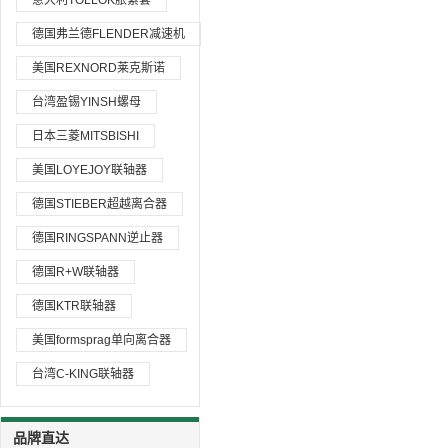
意大利TOLLOK胀紧套
德国弗兰德FLENDER减速机
美国REXNORD莱克斯诺
台湾盈锡YINSH螺母
日本三菱MITSBISHI
美国LOYEJOY联轴器
德国STIEBER超越离合器
德国RINGSPANN逆止器
德国R+W联轴器
德国KTR联轴器
美国formsprag单向离合器
台湾C-KING联轴器
品牌直达