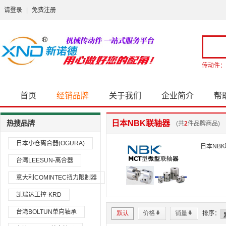
请登录
|
免费注册
传动件：
首页
经销品牌
关于我们
企业简介
帮
热搜品牌
日本NBK联轴器
(共
2
件品牌商品)
日本小仓离合器(OGURA)
日本NB
台湾LEESUN-离合器
意大利COMINTEC扭力限制器
凯瑞达工控-KRD
台湾BOLTUN单向轴承
默认
价格
*
销量
*
排序：