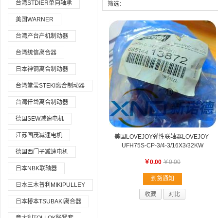
台湾STDIER单向轴承
筛选：
美国WARNER
台湾产台产机制动器
台湾统信离合器
日本神钢离合制动器
台湾堂莹STEKI离合制动器
台湾仟岱离合制动器
德国SEW减速电机
江苏国茂减速电机
美国LOVEJOY弹性联轴器LOVEJOY-
UFH75S-CP-3/4-3/16X3/32KW
德国西门子减速电机
￥0.00
￥0.00
日本NBK联轴器
到货通知
日本三木普利MIKIPULLEY
收藏
对比
日本椿本TSUBAKI离合器