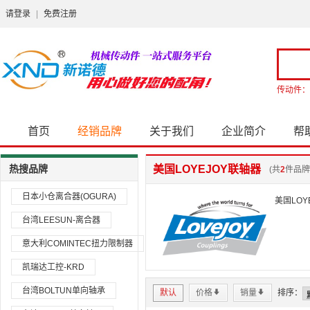
请登录
|
免费注册
传动件：
首页
经销品牌
关于我们
企业简介
帮
热搜品牌
美国LOYEJOY联轴器
(共
2
件品牌
日本小仓离合器(OGURA)
美国LOY
台湾LEESUN-离合器
意大利COMINTEC扭力限制器
凯瑞达工控-KRD
台湾BOLTUN单向轴承
默认
价格
*
销量
*
排序：