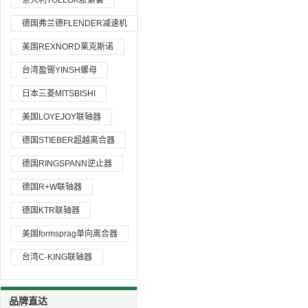
意大利TOLLOK胀紧套
德国弗兰德FLENDER减速机
美国REXNORD莱克斯诺
台湾盈锡YINSH螺母
日本三菱MITSBISHI
美国LOYEJOY联轴器
德国STIEBER超越离合器
德国RINGSPANN逆止器
德国R+W联轴器
德国KTR联轴器
美国formsprag单向离合器
台湾C-KING联轴器
品牌直达