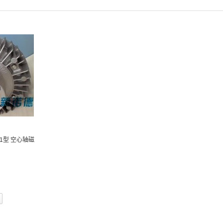
A1型 空心轴磁