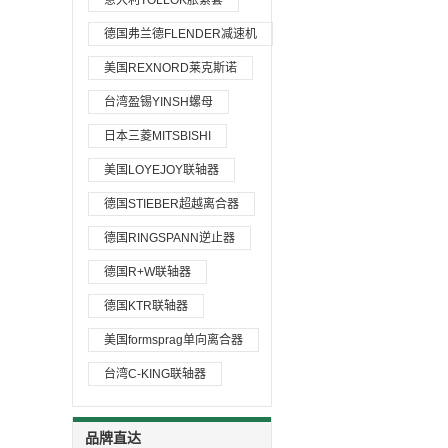
意大利TOLLOK胀紧套
德国弗兰德FLENDER减速机
美国REXNORD莱克斯诺
台湾盈锡YINSH螺母
日本三菱MITSBISHI
美国LOYEJOY联轴器
德国STIEBER超越离合器
德国RINGSPANN逆止器
德国R+W联轴器
德国KTR联轴器
美国formsprag单向离合器
台湾C-KING联轴器
品牌直达