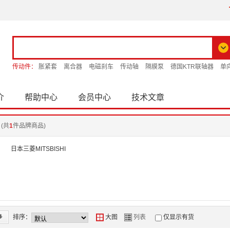
传动件：
胀紧套
离合器
电磁刹车
传动轴
隔膜泵
德国KTR联轴器
单
介
帮助中心
会员中心
技术文章
(共
1
件品牌商品)
日本三菱MITSBISHI
*
排序：
Y
Z
大图
列表
仅显示有货