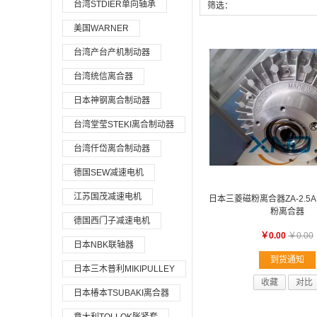
台湾STDIER单向轴承
筛选：
美国WARNER
台湾产台产机制动器
台湾统信离合器
日本神钢离合制动器
台湾堂莹STEKI离合制动器
台湾仟岱离合制动器
德国SEW减速电机
江苏国茂减速电机
日本三菱磁粉离合器ZA-2.5
粉离合器
德国西门子减速电机
￥0.00
￥0.00
日本NBK联轴器
到货通知
日本三木普利MIKIPULLEY
收藏
对比
日本椿本TSUBAKI离合器