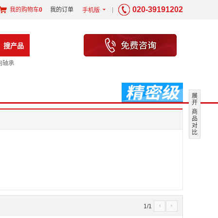
020-39191202
我的购物车
0
我的订单
|
手机版
6
搜产品
向轴承
展
开
商
品
对
比
1
/
1
4
5