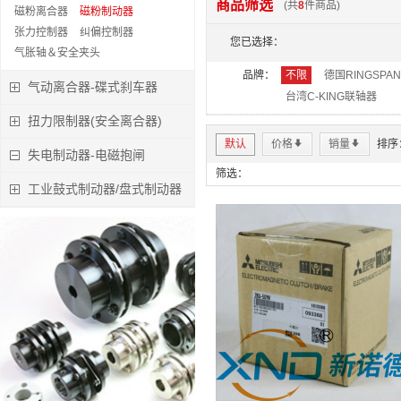
商品筛选
(共
8
件商品)
磁粉离合器
磁粉制动器
特价:￥0.00
张力控制器
纠偏控制器
您已选择：
立即下单
气胀轴＆安全夹头
品牌：
不限
德国RINGSPA
气动离合器-碟式刹车器
台湾C-KING联轴器
扭力限制器(安全离合器)
默认
价格
*
销量
*
排序
失电制动器-电磁抱闸
筛选：
工业鼓式制动器/盘式制动器