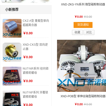
XND-ZKG-YN系列 微型磁粉制动器
小新推荐
￥0.00
￥0.00
CKZ-A型 重载型单向
到货通知
超越离合器
收藏
对比
￥0.00
XND-CKS型 双向逆
止器
￥0.00
NUT-NR系列 径向锁
紧精密螺母
￥0.00
NUT-NF系列 牙覆锁
XND-POB型 单伸出轴型磁粉制动器
紧精密螺母
￥0.00
￥0.00
￥0.00