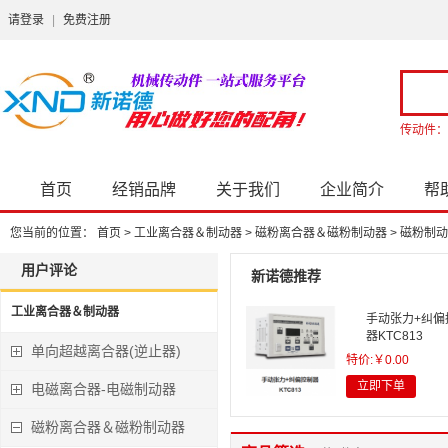
请登录
|
免费注册
传动件：
首页
经销品牌
关于我们
企业简介
帮
您当前的位置：
首页
>
工业离合器＆制动器
>
磁粉离合器＆磁粉制动器
>
磁粉制动
用户评论
新诺德推荐
工业离合器＆制动器
手动张力+纠偏
器KTC813
单向超越离合器(逆止器)
特价:￥0.00
立即下单
电磁离合器-电磁制动器
磁粉离合器＆磁粉制动器
KTC820C型 
制器