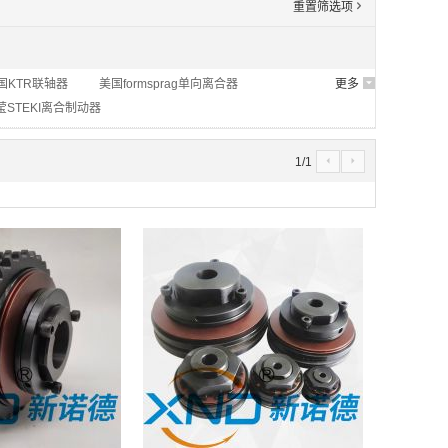
重置筛选项
'
国KTR联轴器
美国formsprag单向离合器
更多
6
STEKI离合制动器
1
/
1
4
5