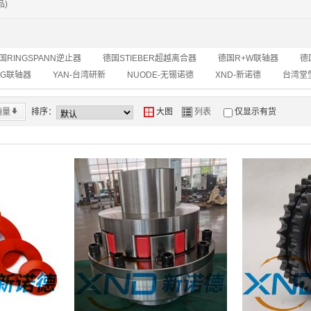
品)
￥0.00
即下单
国RINGSPANN逆止器
德国STIEBER超越离合器
德国R+W联轴器
德
NG联轴器
YAN-台湾研新
NUODE-无锡诺德
XND-新诺德
台湾堂莹
销量
*
排序：
Y
Z
大图
列表
仅显示有货