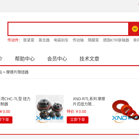
传动件：
胀紧套
离合器
电磁刹车
传动轴
隔膜泵
德国KTR联轴器
单
介
帮助中心
会员中心
技术文章
)
>
摩擦片限扭器
湾CHC-TL型 扭力
XND-RTL系列 摩擦
限制器
片式扭力限...
￥0.00
特价:￥0.00
即下单
立即下单
WTF型 法兰型高速
密钢球...