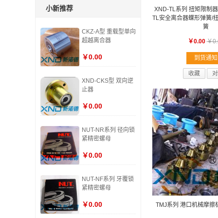
小新推荐
XND-TL系列 扭矩限制器
TL安全离合器蝶形弹簧/
簧
CKZ-A型 重载型单向
超越离合器
￥0.00
￥0.
￥0.00
到货通知
收藏
对
XND-CKS型 双向逆
止器
￥0.00
NUT-NR系列 径向锁
紧精密螺母
￥0.00
NUT-NF系列 牙覆锁
紧精密螺母
￥0.00
TMJ系列 港口机械摩