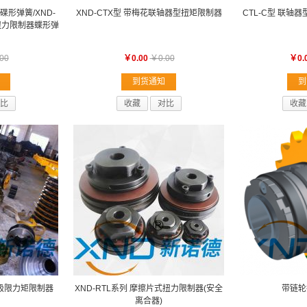
碟形弹簧/XND-
XND-CTX型 带梅花联轴器型扭矩限制器
CTL-C型 联轴
扭力限制器蝶形弹
00
￥0.00
￥0.00
￥0.
到货通知
到
比
收藏
对比
收藏
擦极限力矩限制器
XND-RTL系列 摩擦片式扭力限制器(安全
带链轮
离合器)