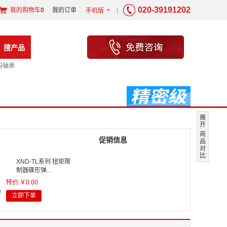
020-39191202
我的购物车
0
我的订单
|
手机版
6
搜产品
向轴承
展
开
商
促销信息
品
对
比
XND-TL系列 扭矩限
制器碟形弹...
特价:￥0.00
立即下单