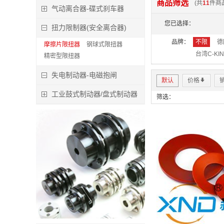
商品筛选
(共
11
件商
气动离合器-碟式刹车器
特价:
您已选择：
立
扭力限制器(安全离合器)
品牌：
不限
德
摩擦片限扭器
钢球式限扭器
台湾C-KI
精密型限扭器
失电制动器-电磁抱闸
默认
价格
*
工业鼓式制动器/盘式制动器
筛选：