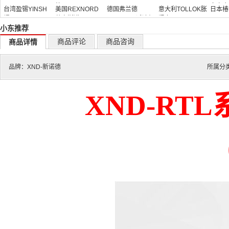
德
器
向离合
台湾盈锡YINSH
美国REXNORD
德国弗兰德
意大利TOLLOK胀
日本椿
螺母
莱克斯诺
FLENDER减速机
紧套
TSUB
小东推荐
商品评论
商品咨询
商品详情
品牌：
XND-新诺德
所属分
XND-RT