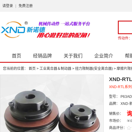
请登录
|
免费注册
传动件：
首页
经销品牌
关于我们
企业简介
帮
您当前的位置：
首页
>
工业离合器＆制动器
>
扭力限制器(安全离合器)
>
摩擦片限
XND-R
XND-RTL
型号：
P63AD
品牌：
XND-
销售价：
市场价：
￥0
/
.
商品评分：