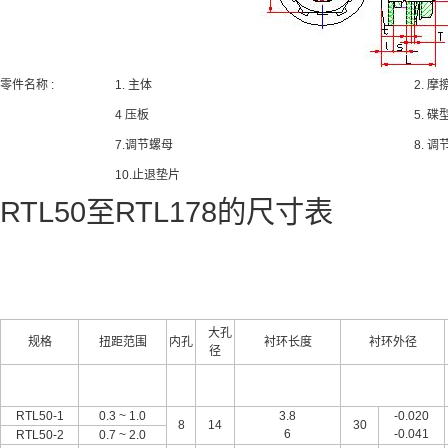
零件名称 :
1. 主体
2. 摩
4 压板
5. 
7.调节螺母
8. 
10.止退垫片
RTL50至RTL178的尺寸表
大孔
规格
扭距范围
内孔
衬环长度
衬环外径
径
RTL50-1
0.3 ~ 1.0
3.8
-0.020
8
14
30
6
-0.041
RTL50-2
0.7 ~ 2.0