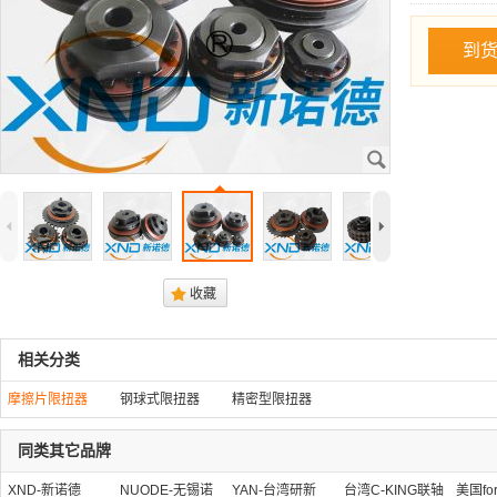
到
J
4
5
.
收藏
相关分类
摩擦片限扭器
钢球式限扭器
精密型限扭器
同类其它品牌
XND-新诺德
NUODE-无锡诺
YAN-台湾研新
台湾C-KING联轴
美国fo