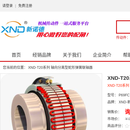
请登录
|
免费注册
传动件：
首页
经销品牌
关于我们
企业简介
帮
您当前的位置：
XND-T20系列 轴向分离型蛇形弹簧联轴器
XND-T
XND-T20
型号：
P69FC
品牌：
XND-
销售价：
市场价：
￥0
/
.
商品评分：