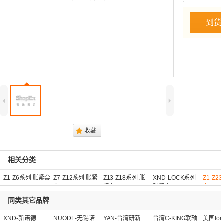
到
4
5
.
收藏
相关分类
Z1-Z6系列 胀紧套
Z7-Z12系列 胀紧
Z13-Z18系列 胀
XND-LOCK系列
Z1-Z
套
紧套
胀紧套
套
同类其它品牌
XND-新诺德
NUODE-无锡诺
YAN-台湾研新
台湾C-KING联轴
美国fo