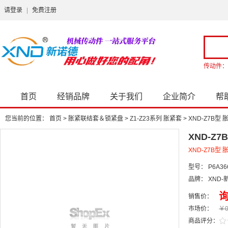
请登录
|
免费注册
传动件：
首页
经销品牌
关于我们
企业简介
帮
您当前的位置：
首页
>
胀紧联结套＆锁紧盘
>
Z1-Z23系列 胀紧套
>
XND-Z7B型
XND-Z
XND-Z7B型
型号：
P6A36
品牌：
XND-
销售价：
市场价：
￥0
/
.
商品评分：