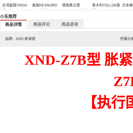
德
器
向离合
台湾盈锡YINSH
美国REXNORD
德国弗兰德
意大利TOLLOK胀
日本椿
螺母
莱克斯诺
FLENDER减速机
紧套
TSUB
小东推荐
商品评论
商品咨询
商品详情
品牌：
XND-新诺德
所属分类
XND-Z7B型 
Z
【执行国标