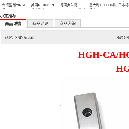
德
器
向离合
台湾盈锡YINSH
美国REXNORD
德国弗兰德
意大利TOLLOK胀
日本椿
螺母
莱克斯诺
FLENDER减速机
紧套
TSUB
小东推荐
商品评论
商品咨询
商品详情
品牌：
XND-新诺德
所属分
HGH-CA
HG