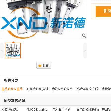
到
J
4
5
.
收藏
相关分类
直线轴承＆直线
自润滑轴承(含油
齿轮＆链轮＆链
离合器摩擦片+配
皮带轮
导轨
轴套)
条
件
同类其它品牌
XND-新诺德
NUODE-无锡诺
YAN-台湾研新
台湾C-KING联轴
美国fo