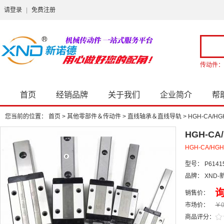
请登录
|
免费注册
传动件：
首页
经销品牌
关于我们
企业简介
帮
您当前的位置：
首页
>
其他零部件＆传动件
>
直线轴承＆直线导轨
>
HGH-CA/HG
HGH-CA
HGH-CA/HG
型号：
P6141
品牌：
XND-
销售价：
市场价：
￥0
/
.
商品评分：