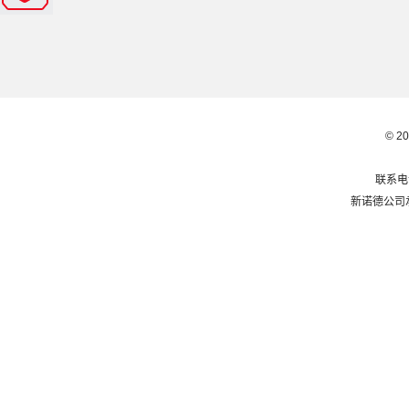
© 2
联系电话
新诺德公司