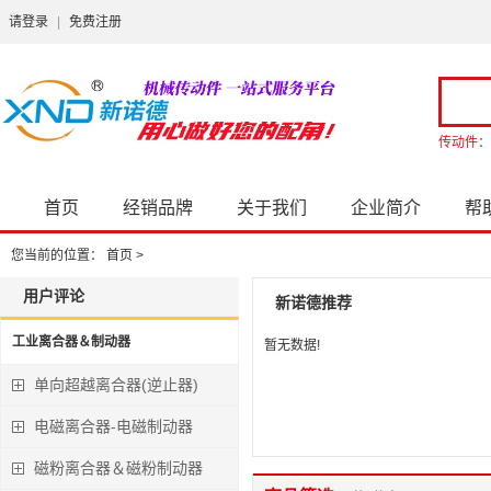
请登录
|
免费注册
传动件：
首页
经销品牌
关于我们
企业简介
帮
您当前的位置：
首页
>
用户评论
新诺德推荐
工业离合器＆制动器
暂无数据!
单向超越离合器(逆止器)
电磁离合器-电磁制动器
磁粉离合器＆磁粉制动器