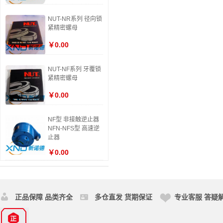
NUT-NR系列 径向锁
紧精密螺母
￥0.00
NUT-NF系列 牙覆锁
紧精密螺母
￥0.00
NF型 非接触逆止器
NFN-NFS型 高速逆
止器
￥0.00
正品保障 品类齐全
多仓直发 货期保证
专业客服 答疑