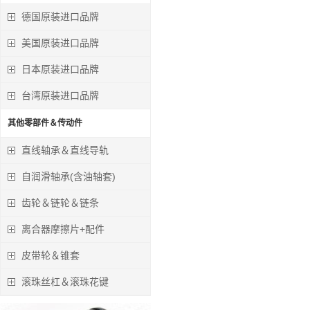
德国原装进口品牌
美国原装进口品牌
日本原装进口品牌
台湾原装进口品牌
其他零部件＆传动件
直线轴承＆直线导轨
自润滑轴承(含油轴套)
齿轮＆链轮＆链条
离合器摩擦片+配件
皮带轮＆锥套
滚珠丝杠＆滚珠花键