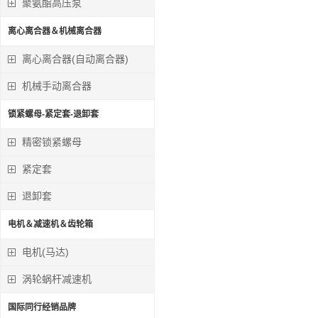
聚氨酯高压泵
离心离合器＆机械离合器
离心离合器(自动离合器)
机械手动离合器
锁紧螺母-紧定套-退卸套
精密锁紧螺母
紧定套
退卸套
电机＆减速机＆齿轮箱
电机(马达)
涡轮蜗杆减速机
国际同行经销品牌