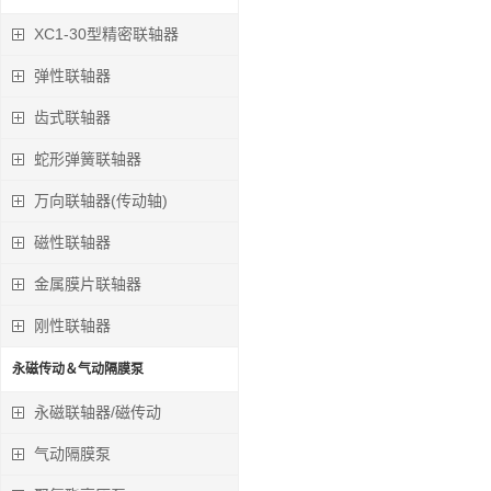
XC1-30型精密联轴器
弹性联轴器
齿式联轴器
蛇形弹簧联轴器
万向联轴器(传动轴)
磁性联轴器
金属膜片联轴器
刚性联轴器
永磁传动＆气动隔膜泵
永磁联轴器/磁传动
气动隔膜泵