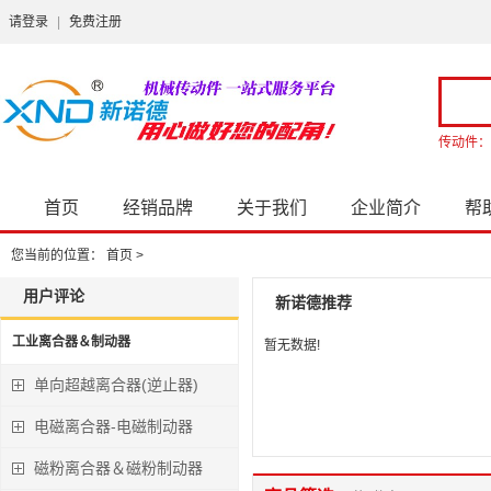
请登录
|
免费注册
传动件：
首页
经销品牌
关于我们
企业简介
帮
您当前的位置：
首页
>
用户评论
新诺德推荐
工业离合器＆制动器
暂无数据!
单向超越离合器(逆止器)
电磁离合器-电磁制动器
磁粉离合器＆磁粉制动器