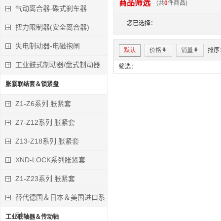
商品筛选
(共
0
件商品)
气动离合器-碟式刹车器
您已选择：
扭力限制器(安全离合器)
失电制动器-电磁抱闸
默认
价格
*
销量
*
排序
工业鼓式制动器/盘式制动器
筛选：
胀紧联结套＆锁紧盘
Z1-Z6系列 胀紧套
Z7-Z12系列 胀紧套
Z13-Z18系列 胀紧套
XND-LOCK系列胀紧套
Z1-Z23系列 胀紧套
替代德国＆日本＆美国进口系
列
工业联轴器＆传动轴