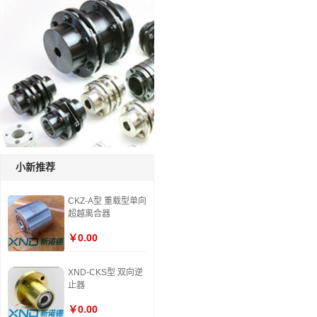
小新推荐
CKZ-A型 重载型单向
超越离合器
￥0.00
XND-CKS型 双向逆
止器
￥0.00