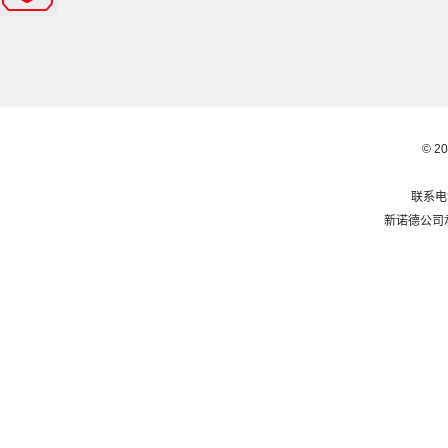
© 2
联系电话
新诺德公司