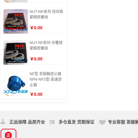
NUT-NR系列 径向锁
紧精密螺母
￥0.00
NUT-NF系列 牙覆锁
紧精密螺母
￥0.00
NF型 非接触逆止器
NFN-NFS型 高速逆
止器
￥0.00
正品保障 品类齐全
多仓直发 货期保证
专业客服 答疑