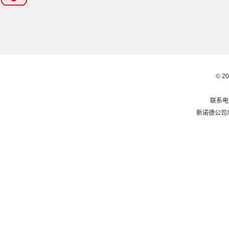
© 2
联系电话
新诺德公司