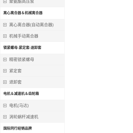
聚氨酯高压泵
离心离合器＆机械离合器
离心离合器(自动离合器)
机械手动离合器
锁紧螺母-紧定套-退卸套
精密锁紧螺母
紧定套
退卸套
电机＆减速机＆齿轮箱
电机(马达)
涡轮蜗杆减速机
国际同行经销品牌