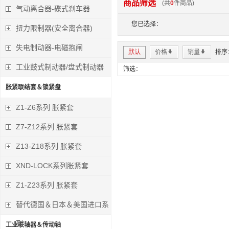
商品筛选
(共
0
件商品)
气动离合器-碟式刹车器
您已选择：
扭力限制器(安全离合器)
失电制动器-电磁抱闸
默认
价格
*
销量
*
排序
工业鼓式制动器/盘式制动器
筛选：
胀紧联结套＆锁紧盘
Z1-Z6系列 胀紧套
Z7-Z12系列 胀紧套
Z13-Z18系列 胀紧套
XND-LOCK系列胀紧套
Z1-Z23系列 胀紧套
替代德国＆日本＆美国进口系
列
工业联轴器＆传动轴