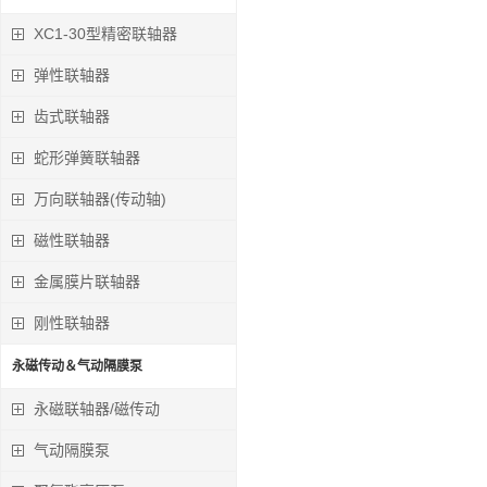
XC1-30型精密联轴器
弹性联轴器
齿式联轴器
蛇形弹簧联轴器
万向联轴器(传动轴)
磁性联轴器
金属膜片联轴器
刚性联轴器
永磁传动＆气动隔膜泵
永磁联轴器/磁传动
气动隔膜泵