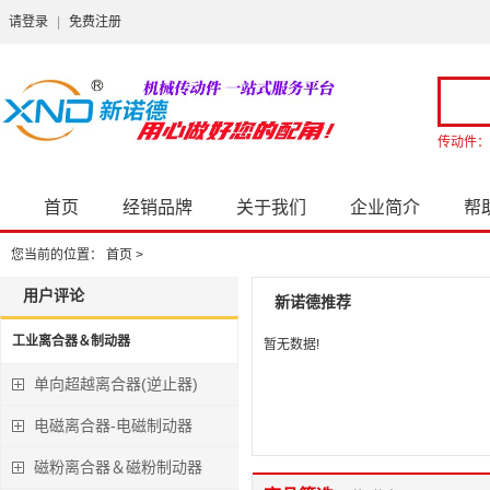
请登录
|
免费注册
传动件：
首页
经销品牌
关于我们
企业简介
帮
您当前的位置：
首页
>
用户评论
新诺德推荐
工业离合器＆制动器
暂无数据!
单向超越离合器(逆止器)
电磁离合器-电磁制动器
磁粉离合器＆磁粉制动器