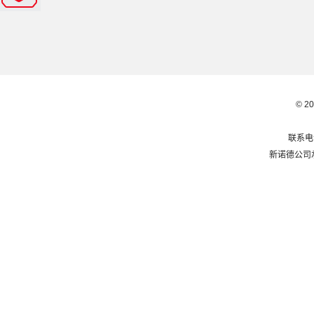
© 2
联系电话
新诺德公司